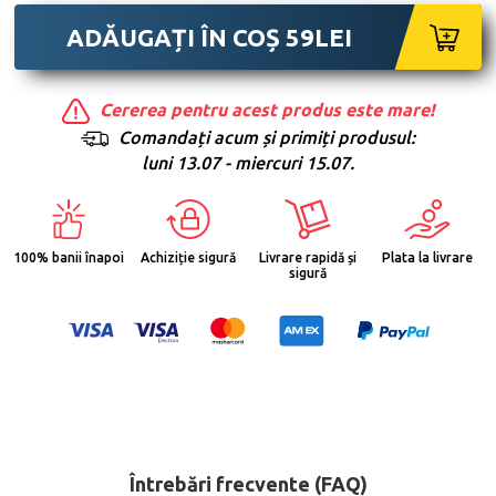
ADĂUGAȚI ÎN COȘ
59
LEI
Cererea pentru acest produs este mare!
Comandați acum și primiți produsul:
luni 13.07 - miercuri 15.07.
100% banii înapoi
Achiziție sigură
Livrare rapidă și
Plata la livrare
sigură
Întrebări frecvente (FAQ)