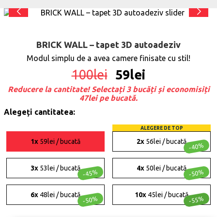
BRICK WALL – tapet 3D autoadeziv
Modul simplu de a avea camere finisate cu stil!
100
lei
59
lei
Reducere la cantitate! Selectați 3 bucăți și economisiți
47lei pe bucată.
Alegeți cantitatea:
ALEGERE DE TOP
1x
59lei / bucată
2x
56lei / bucată
-40%
3x
53lei / bucată
4x
50lei / bucată
-45%
-50%
6x
48lei / bucată
10x
45lei / bucată
-50%
-55%