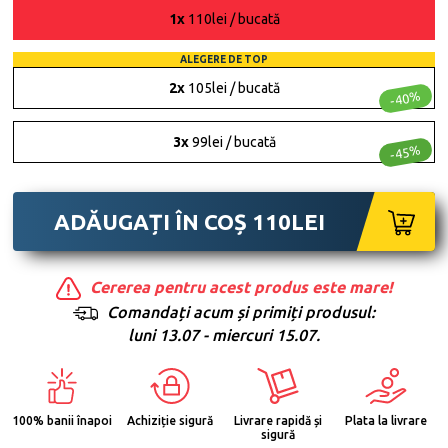
1x
110lei / bucată
ALEGERE DE TOP
2x
105lei / bucată
-40%
3x
99lei / bucată
-45%
ADĂUGAȚI ÎN COȘ
110
LEI
Cererea pentru acest produs este mare!
Comandați acum și primiți produsul:
luni 13.07 - miercuri 15.07.
100% banii înapoi
Achiziție sigură
Livrare rapidă și
Plata la livrare
sigură