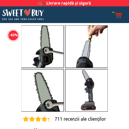
Livrare rapidă și sigură
-40%
711 recenzii ale clienților