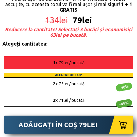
ascuțite, cu aceasta totul va fi mai ușor și mai sigur!
1 + 1
GRATIS
134
lei
79
lei
Reducere la cantitate! Selectați 3 bucăți și economisiți
63lei pe bucată.
Alegeți cantitatea:
1x
79lei / bucată
ALEGERE DE TOP
2x
75lei / bucată
-40%
3x
71lei / bucată
-45%
ADĂUGAȚI ÎN COȘ
79
LEI