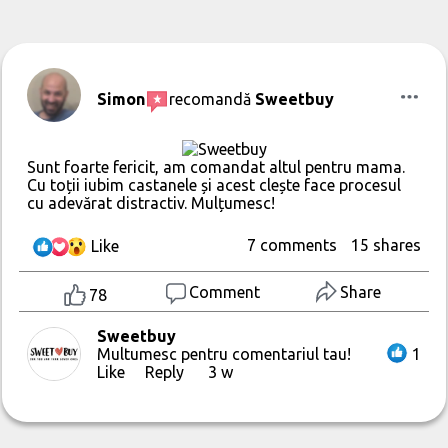
Simon
recomandă
Sweetbuy
Sunt foarte fericit, am comandat altul pentru mama.
Cu toții iubim castanele și acest clește face procesul
cu adevărat distractiv. Mulțumesc!
7 comments
15 shares
Like
Comment
Share
78
Sweetbuy
Multumesc pentru comentariul tau!
1
Like
Reply
3 w