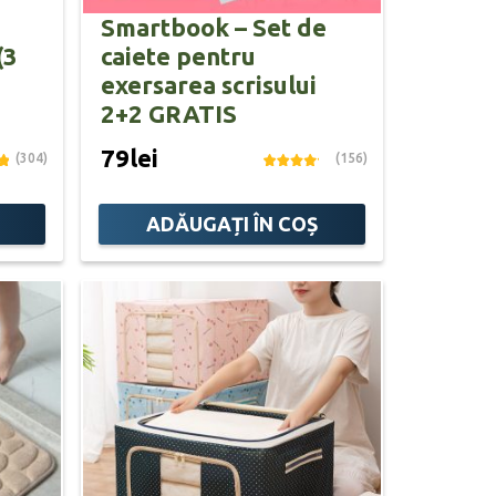
Smartbook – Set de
(3
caiete pentru
exersarea scrisului
2+2 GRATIS
79lei
(304)
(156)
ADĂUGAȚI ÎN COȘ