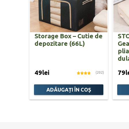
Storage Box – Cutie de
ST
depozitare (66L)
Gea
pli
dul
49lei
79l
(202)
ADĂUGAȚI ÎN COȘ