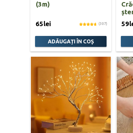
(3m)
Cră
ște
65lei
59l
(307)
ADĂUGAȚI ÎN COȘ