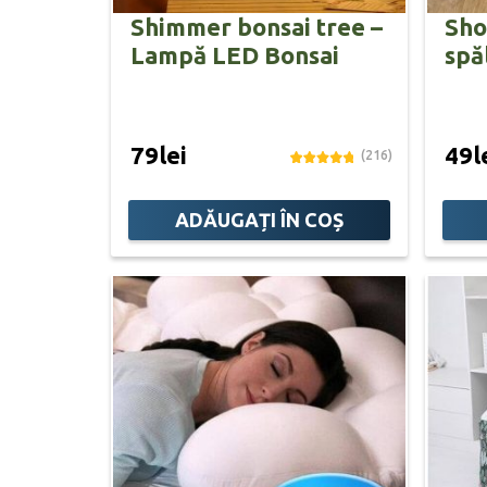
Shimmer bonsai tree –
Sho
Lampă LED Bonsai
spă
79lei
49l
(216)
ADĂUGAȚI ÎN COȘ