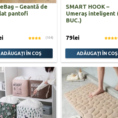
eBag – Geantă de
SMART HOOK –
lat pantofi
Umeraș inteligent 
BUC.)
ei
79lei
(104)
ADĂUGAȚI ÎN COȘ
ADĂUGAȚI ÎN COȘ