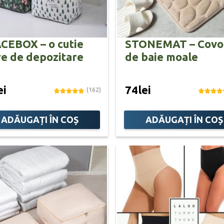
CEBOX – o cutie
STONEMAT – Covo
e de depozitare
de baie moale
ei
74lei
(162)
ADĂUGAȚI ÎN COȘ
ADĂUGAȚI ÎN COȘ