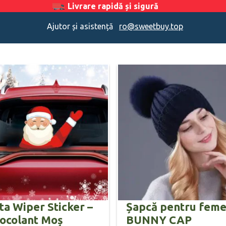
Livrare rapidă și sigură
Ajutor și asistență
ro@sweetbuy.top
ta Wiper Sticker –
Șapcă pentru feme
ocolant Moș
BUNNY CAP