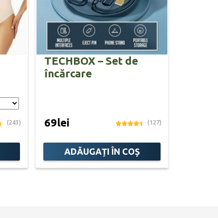
TECHBOX – Set de
încărcare
69lei
(243)
(127)
ADĂUGAȚI ÎN COȘ