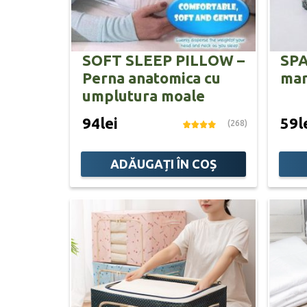
SOFT SLEEP PILLOW –
SPA
Perna anatomica cu
mar
umplutura moale
94lei
59l
(268)
ADĂUGAȚI ÎN COȘ