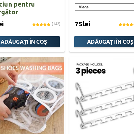
ciun pentru
rgător
ei
75lei
(142)
ADĂUGAȚI ÎN COȘ
ADĂUGAȚI ÎN COȘ