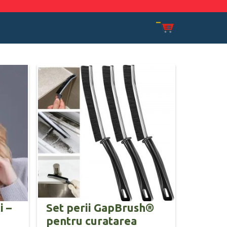
i –
Set perii GapBrush®
pentru curatarea