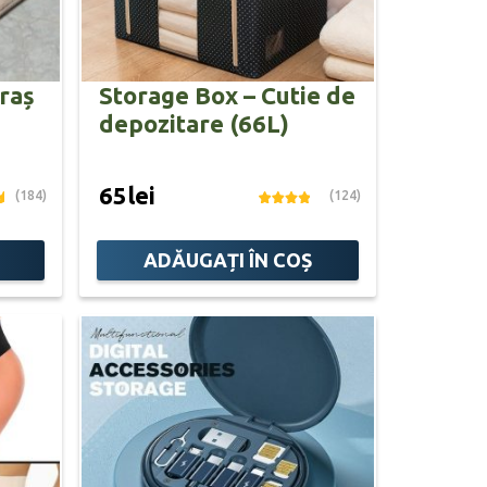
raș
Storage Box – Cutie de
depozitare (66L)
65lei
(184)
(124)
ADĂUGAȚI ÎN COȘ