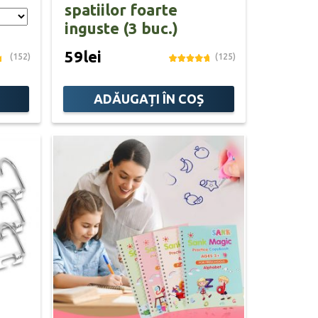
spatiilor foarte
inguste (3 buc.)
59lei
(152)
(125)
ADĂUGAȚI ÎN COȘ