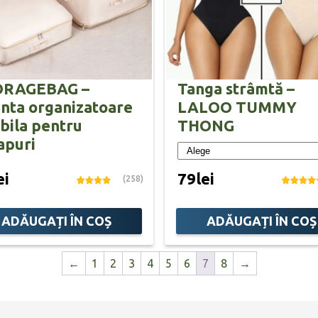
ORAGEBAG –
Tanga strâmtă –
nta organizatoare
LALOO TUMMY
abila pentru
THONG
apuri
ei
79lei
(258)
ADĂUGAȚI ÎN COȘ
ADĂUGAȚI ÎN COȘ
←
1
2
3
4
5
6
7
8
→